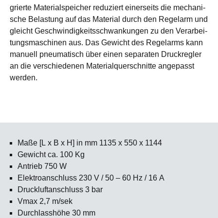
grier­te Ma­terial­speicher re­du­ziert einer­seits die mecha­ni­
sche Be­las­tung auf das Material durch den Regel­arm und
gleicht Ge­schwin­dig­keits­schwan­kungen zu den Ver­ar­bei­
tungs­maschinen aus. Das Gewicht des Regel­arms kann
manuell pneu­matisch über einen se­pa­ra­ten Druck­regler
an die ver­schie­denen Ma­te­rial­quer­schnitte an­ge­passt
werden.
Maße [L x B x H] in mm 1135 x 550 x 1144
Gewicht ca. 100 Kg
Antrieb 750 W
Elektro­anschluss 230 V / 50 – 60 Hz / 16 A
Druck­luft­anschluss 3 bar
Vmax 2,7 m/sek
Durch­lass­höhe 30 mm