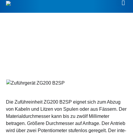
Zuführ­gerät ZG200
B2SP
Die Zuführ­einheit ZG200 B2SP eignet sich zum Ab­zug
von Kabeln und Litzen von Spulen oder aus Fässern. Der
Ma­terial­durch­messer kann bis zu zwölf Milli­meter
betragen. Größere Durch­messer auf An­frage. Der An­trieb
wird über zwei Poten­tio­meter stufen­los ge­regelt. Der inte­