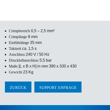
Crimp­bereich
0,5 – 2,5 mm²
Crimp­länge
8 mm
Einführ­länge
35 mm
Takt­zeit
ca. 1,5 s
Anschluss
240 V / 50 Hz
Druck­luft­anschluss
5,5 bar
Maße
[L x B x H] in mm 390 x 330 x 430
Gewicht
23 Kg
ZURÜCK
SUPPORT ANFRAGE