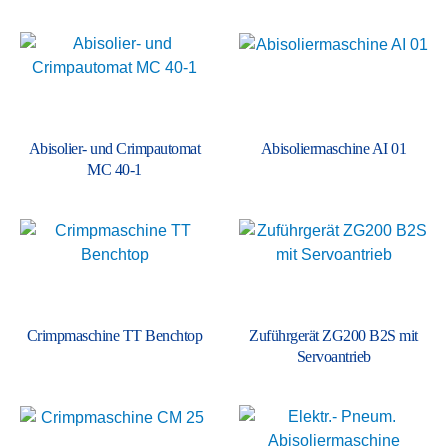
Abisolier- und Crimp­automat
Abisolier­maschine AI 01
MC 40-1
Crimp­maschine TT Benchtop
Zuführ­gerät ZG200 B2S mit
Servo­antrieb