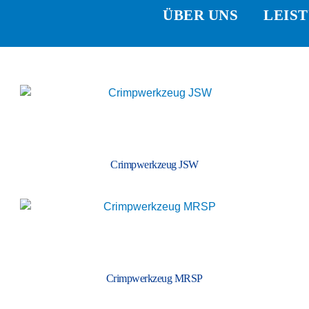
ÜBER UNS
LEIS
Crimp­werkzeug JSW
Crimp­werkzeug MRSP